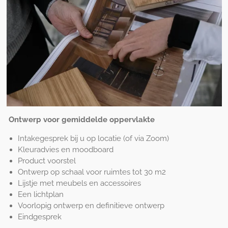
Ontwerp voor gemiddelde oppervlakte
Intakegesprek bij u op locatie (of via Zoom)
Kleuradvies en moodboard
Product voorstel
Ontwerp op schaal voor ruimtes tot 30 m2
Lijstje met meubels en accessoires
Een lichtplan
Voorlopig ontwerp en definitieve ontwerp
Eindgesprek