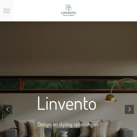
Ga
direct
naar
de
hoofdinhoud
Linvento
Design en styling oplossingen