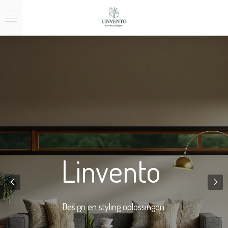
Ga
direct
naar
de
hoofdinhoud
Linvento
Design en styling oplossingen