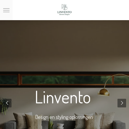
Ga
direct
naar
de
hoofdinhoud
Linvento
Design en styling oplossingen